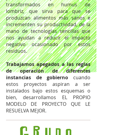
transformados en humus de
lombriz, que sirva para que se
produzcan alimentos más sanos e
incrementen su productividad, de la
mano de tecnologías sencillas que
nos ayudan a reducir el impacto
negativo ocasionado por estos
residuos.
Trabajamos apegados a las reglas
de operación de diferentes
instancias de gobierno
cuando
estos proyectos aspiran a ser
instalados bajo estos esquemas o
bien, desarrollamos EL PROPIO
MODELO DE PROYECTO QUE LE
RESUELVA MEJOR.