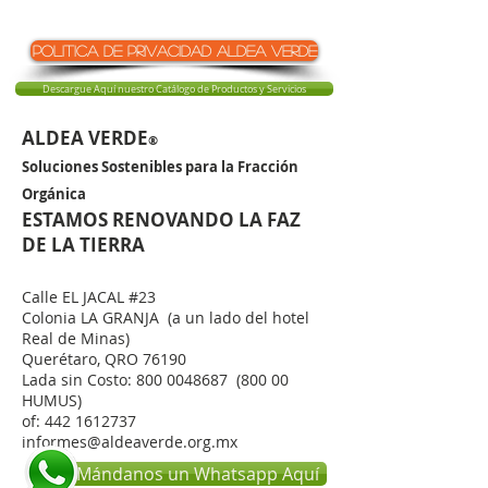
politica de privacidad aldea verde
Descargue Aquí nuestro Catálogo de Productos y Servicios
ALDEA VERDE
®
Soluciones Sostenibles para la Fracción
Orgánica
ESTAMOS RENOVANDO LA FAZ
DE LA TIERRA
Calle EL JACAL #23
Colonia LA GRANJA (a un lado del hotel
Real de Minas)
Querétaro, QRO 76190
Lada sin Costo:
800 0048687
(800 00
HUMUS)
of:
442 1612737
informes@aldeaverde.org.mx
Mándanos un Whatsapp Aquí