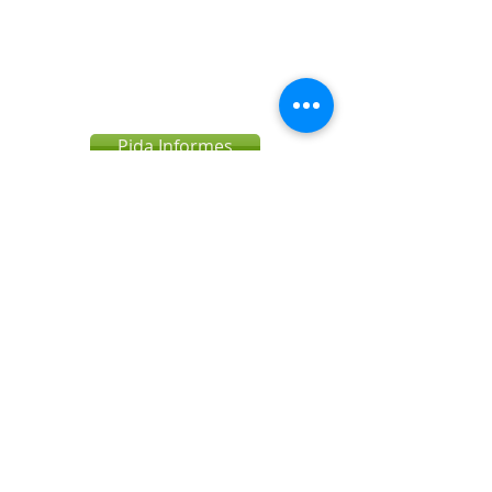
Pida Informes
Grandes Generadores
Más de 100 toneladas al día de
residuos orgánicos