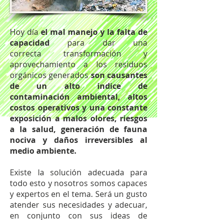
Hoy día
el mal manejo y la falta de
capacidad
para dar una
correcta transformación y
aprovechamiento a los residuos
orgánicos generados
son causantes
de un alto indice de
contaminación ambiental, altos
costos operativos y una constante
exposición a malos olores, riesgos
a la salud, generación de fauna
nociva y daños irreversibles al
medio ambiente.
Existe la solución adecuada para
todo esto y nosotros somos capaces
y expertos en el tema. Será un gusto
atender sus necesidades y adecuar,
en conjunto con sus ideas de